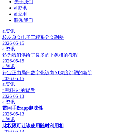
关于我们
ai资讯
ai应用
联系我们
ai资讯
校友总会电子工程系分会副秘
2026-05-15
ai资讯
还为我们供给了良多的下象棋的教程
2026-05-15
ai资讯
行业正由局部数字化迈向AI深度沉塑的新阶
2026-05-15
ai资讯
“黑科技”的背后
2026-05-13
ai资讯
雷同手逛app趣味性
2026-05-13
ai资讯
此权限可让该使用随时利用相
2026-05-13