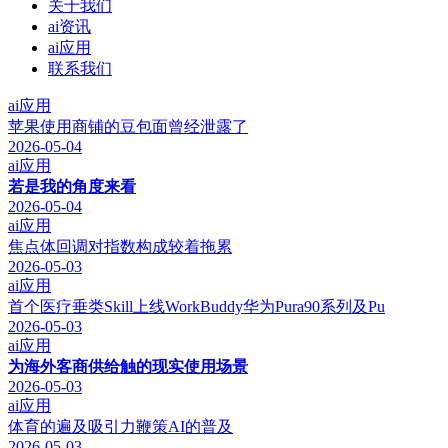
关于我们
ai资讯
ai应用
联系我们
ai应用
苹果使用商铺的豆包面曾经泄露了
2026-05-04
ai应用
若是我的角度来看
2026-05-04
ai应用
焦点体回调对指数构成较着拖累
2026-05-03
ai应用
首个医疗垂类Skill上线WorkBuddy华为Pura90系列及Pu
2026-05-03
ai应用
为海外客商供给触的现实使用场景
2026-05-03
ai应用
体育的遍及吸引力鞭策AI的普及
2026-05-03