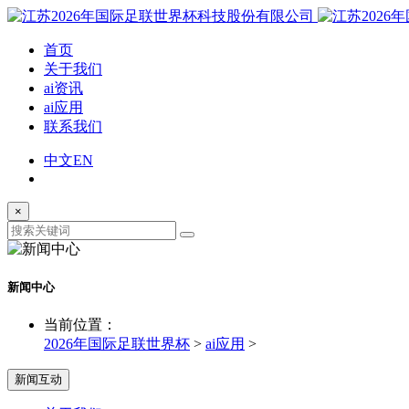
首页
关于我们
ai资讯
ai应用
联系我们
中文
EN
×
新闻中心
当前位置：
2026年国际足联世界杯
>
ai应用
>
新闻互动