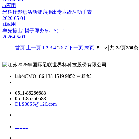
ai应用
米科技聚焦活动健康推出专业级活动手表
2026-05-01
ai应用
率先提出“模子即办事aaS）”
2026-05-01
首页
上一页
1
2
3
4
5
6
7
下一页
末页
共
32
页
250
条
国内CMO
+86 138 1519 9852 尹群华
0511-86266688
0511-86266688
DLS88SS@126.com
关于我们
ai资讯
ai应用