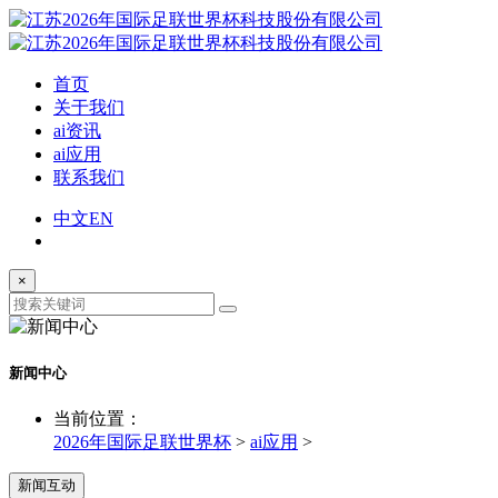
首页
关于我们
ai资讯
ai应用
联系我们
中文
EN
×
新闻中心
当前位置：
2026年国际足联世界杯
>
ai应用
>
新闻互动