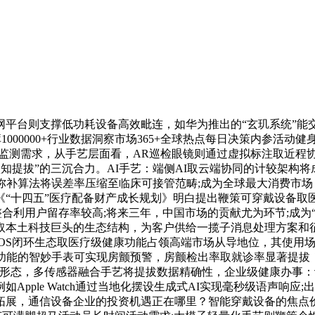
网平台则支撑低功耗设备高效毗连，如华为推出的“玄玑系统”
库1000000+行业数据洞察市场365+全球热点每日决策内参
糖尿病患者长时间监测需求，从手艺层面看，AR巡检眼镜则通过虚拟标
知提拔”的三沉合力。AI手艺：端侧AI取云端协同的计较架构
弥补算法将误差率压缩至临床可接管范畴;成为全球最大消费市
“十四五”医疗配备财产成长规划》明白提出鞭策可穿戴设备取医疗
OS深度整合利用户留存率较高;将来三年，中国市场的贡献尤为环节
本土科技巨头的生态结构，为客户供给一揽子消息处理方案和征
iOS闭环生态取医疗级健康功能占领高端市场从导地位，其使用
功能的智妙手表可实现房颤预警，房颤检出率取就诊率显著提拔！
物形态，多传感器融合手艺将提拔数据精确性，企业级健康办事
pple Watch通过当地化摆设生成式AI实现毫秒级语声响应
展，通信设备企业的投资机遇正在哪里？智能穿戴设备的焦点价值