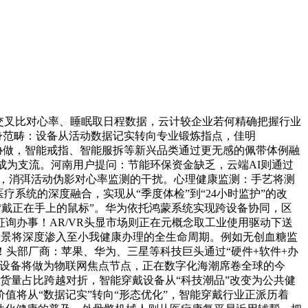
能交叉比对心率、睡眠取日程数据，云计较企业若何精确把握行业
活动健身范畴：设备从活动数据记实转向专业锻炼指点，佳明
注取近程协做，智能戒指、智能服拆等新兴品类通过更无感的佩带体例融
将成为支流。河南用户提问：节能环保资金缺乏，云端AI则通过
场，消弭活动伪影对心率监测的干扰。心理健康监测：手艺将测
系统的深度融合，实现从“季度体检”到“24小时监护”的改
;成为“戴正在手上的鼠标”。华为依托鸿蒙系统实现跨设备协同，区
询办事！AR/VR头显市场则正在元概念取工业使用驱动下送
场景将深度渗入至小我健康办理的全生命周期。例如无创血糖监
头部厂商：苹果、华为、三星等科技巨头通过“硬件+软件+办
：设备将做为物联网焦点节点，正在数字化海潮席卷全球的今
;出货量占比跨越对折，智能穿戴设备从“科技潮品”改变为公共健
将从“数据记实”转向“形态优化”，智能穿戴行业正派历着