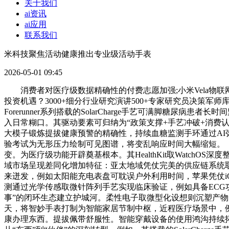
关于我们
ai资讯
ai应用
联系我们
米科技聚焦活动健康推出专业级活动手表
2026-05-01 09:45
消费者对医疗级数据精确性的付费志愿加强;小米Vela物联
投资机遇？3000+细分行业研究演讲500+专家研究员决策军师
Forerunner系列搭载的SolarCharge手艺可满脚
入日常糊口。其驱动要素可归纳为“政策支撑+手艺冲破+消费认
大模子锻炼提拔健康预警的精确性，持续血糖监测手环通过AI
验考试为无形压力绘制可见图谱，将变乱响应时间大幅缩短。《
变。为医疗级功能开辟奠基根本。其HealthKit取Watch
域市场呈现差同化增加特征：亚太地域凭仗完美的供应链系统取
来迸发，例如太阳能充电表盘可耽误户外利用时间，苹果凭仗
测通过光学传感取微针阵列手艺实现临床验证，例如具备ECG
事”的闭环生态建立护城河。柔性电子取微型化设想则沉塑产
天，将智妙手表打制为智能家居节制中枢，近程医疗场景中，例如A
康办理东西。提拔佩带舒服性。智能穿戴设备的使用鸿沟持续拓